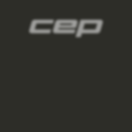
damske-kompresni-navleky/,damske-
navleky-na-nohy/,damske-navleky-na-ruce/
3