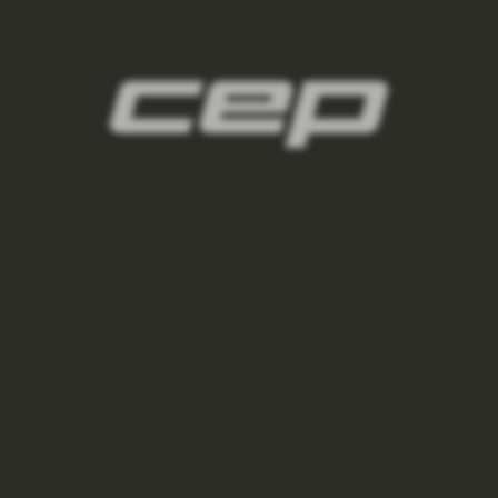
damske-kompresni-navleky/,damske-
navleky-na-nohy/,damske-navleky-na-ruce/
3