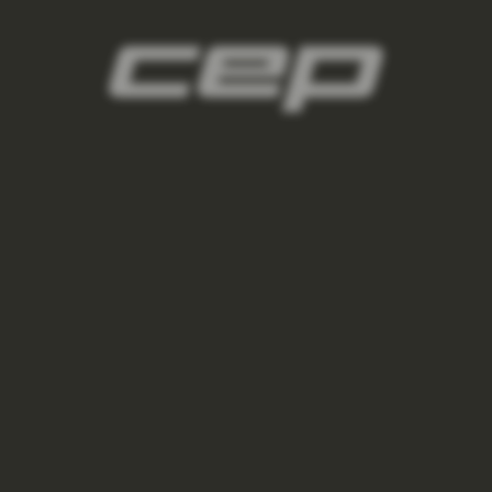
damske-kompresni-navleky/,damske-
navleky-na-nohy/,damske-navleky-na-ruce/
3