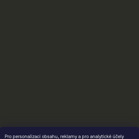
damske-ostatni/,damske-obleceni-brand-
collection/,damske-darkove-poukazy/
3
Pro personalizaci obsahu, reklamy a pro analytické účely