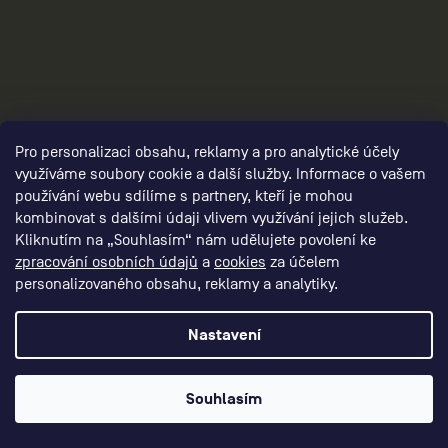
Pro personalizaci obsahu, reklamy a pro analytické účely
využíváme soubory cookie a další služby. Informace o vašem
používání webu sdílíme s partnery, kteří je mohou
kombinovat s dalšími údaji vlivem využívání jejich služeb.
damske-kompresni-obleceni/,damske-
Kliknutím na „Souhlasím“ nám udělujete povolení ke
kompresni-kalhoty/,damske-kompresni-
zpracování osobních údajů
a
cookies
za účelem
personalizovaného obsahu, reklamy a analytiky.
sortky/
Nastavení
Souhlasím