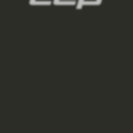
VYSOKÉ PONOŽKY ULTRALIGHT 4.0 PÁNSKÉ -
LILAC/PINK
650 Kč