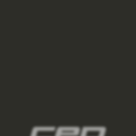
VYSOKÉ OUTDOOROVÉ PONOŽKY MERINO DÁMSKÉ
437,50 Kč
625 Kč
sand/grey
stonegrey/grey
green/grey