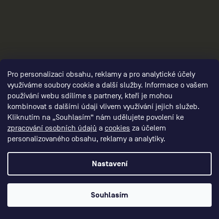
Pro personalizaci obsahu, reklamy a pro analytické účely
damske-kompresni-obleceni/,damske-
využíváme soubory cookie a další služby. Informace o vašem
kompresni-kalhoty/,damske-kompresni-
používání webu sdílíme s partnery, kteří je mohou
sortky/
kombinovat s dalšími údaji vlivem využívání jejich služeb.
Kliknutím na „Souhlasím“ nám udělujete povolení ke
zpracování osobních údajů
a
cookies
za účelem
personalizovaného obsahu, reklamy a analytiky.
Nastavení
Souhlasím
3