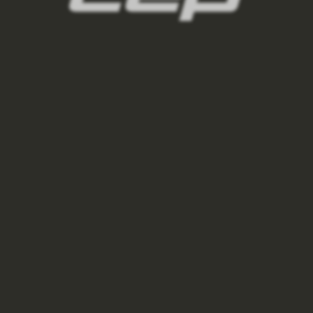
panske-kompresni-ponozky/,panske-vysoke-
ponozky/,panske-kratke-ponozky/,panske-
kotnikove-ponozky/,panske-nizke-ponozky/
2