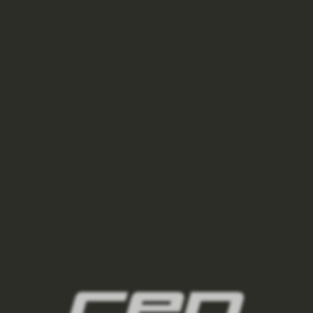
podkolenky/,damske-podkolenky-pro-
kazdodenni-noseni/
3