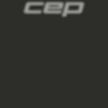
panske-kompresni-navleky/,panske-navleky-
na-nohy/,panske-navleky-na-ruce/