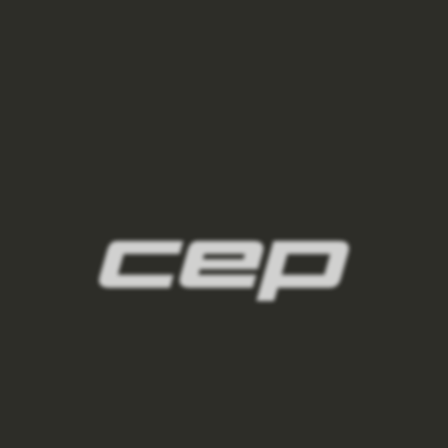
panske-kompresni-navleky/,panske-navleky-
na-nohy/,panske-navleky-na-ruce/