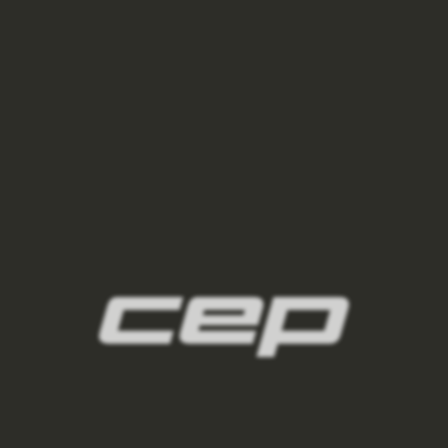
damske-kompresni-ponozky/,damske-
vysoke-ponozky/,damske-kratke-
ponozky/,damske-kotnikove-
ponozky/,damske-nizke-ponozky/