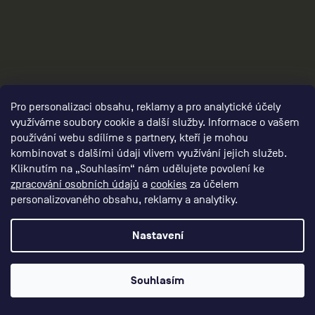
Pro personalizaci obsahu, reklamy a pro analytické účely
využíváme soubory cookie a další služby. Informace o vašem
používání webu sdílíme s partnery, kteří je mohou
kombinovat s dalšími údaji vlivem využívání jejich služeb.
Kliknutím na „Souhlasím“ nám udělujete povolení ke
zpracování osobních údajů
a
cookies
za účelem
damske-kompresni-obleceni/,damske-
personalizovaného obsahu, reklamy a analytiky.
kompresni-kalhoty/,damske-kompresni-
sortky/
Nastavení
Souhlasím