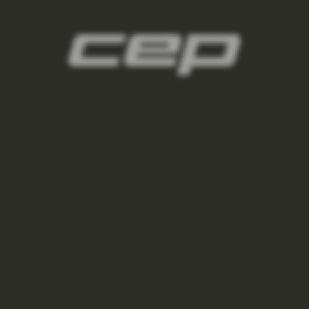
panske-kompresni-ponozky/,panske-vysoke-
ponozky/,panske-kratke-ponozky/,panske-
kotnikove-ponozky/,panske-nizke-ponozky/