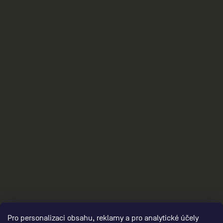
damske-ostatni/,damske-obleceni-brand-
collection/,damske-darkove-poukazy/
3
Pro personalizaci obsahu, reklamy a pro analytické účely