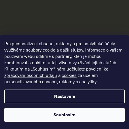
3
Pro personalizaci obsahu, reklamy a pro analytické účely
využíváme soubory cookie a další služby. Informace o vašem
používání webu sdílíme s partnery, kteří je mohou
kombinovat s dalšími údaji vlivem využívání jejich služeb.
Kliknutím na „Souhlasím“ nám udělujete povolení ke
zpracování osobních údajů
a
cookies
za účelem
personalizovaného obsahu, reklamy a analytiky.
Nastavení
panske-kompresni-obleceni/,panske-
kompresni-kalhoty/,panske-kompresni-
Souhlasím
sortky/