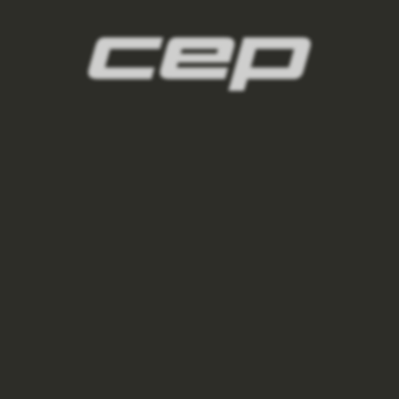
damske-kompresni-ponozky/,damske-
vysoke-ponozky/,damske-kratke-
ponozky/,damske-kotnikove-
ponozky/,damske-nizke-ponozky/
2