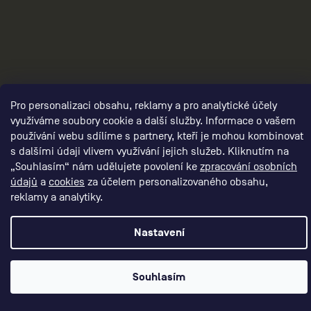
Vytvořil Shoptet Premium
CEP - RUN BETTER
Copyright 2026
. Všechna práva vyhrazena.
Pro personalizaci obsahu, reklamy a pro analytické účely
využíváme soubory cookie a další služby. Informace o vašem
používání webu sdílíme s partnery, kteří je mohou kombinovat
s dalšími údaji vlivem využívání jejich služeb. Kliknutím na
„Souhlasím“ nám udělujete povolení ke
zpracování osobních
údajů
a
cookies
za účelem personalizovaného obsahu,
reklamy a analytiky.
Nastavení
Souhlasím