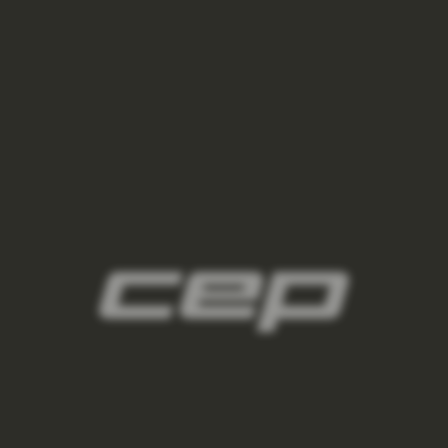
2
panske-kompresni-navleky/,panske-navleky-
na-nohy/,panske-navleky-na-ruce/