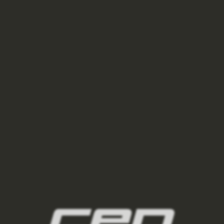
3
panske-kompresni-ponozky/,panske-vysoke-
ponozky/,panske-kratke-ponozky/,panske-
kotnikove-ponozky/,panske-nizke-ponozky/