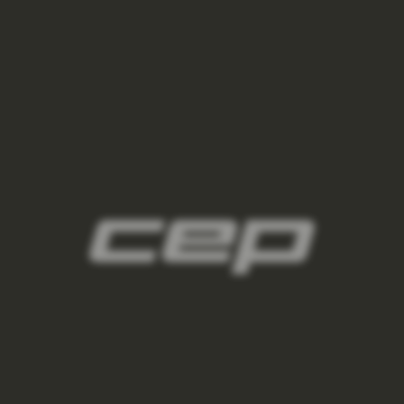
3
damske-kompresni-navleky/,damske-
navleky-na-nohy/,damske-navleky-na-ruce/