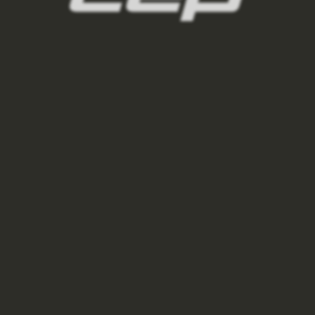
panske-kompresni-ponozky/,panske-vysoke-
ponozky/,panske-kratke-ponozky/,panske-
kotnikove-ponozky/,panske-nizke-ponozky/
2