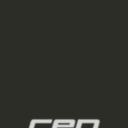
kazdodenni-noseni/
3